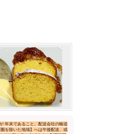
が 年末であること、配送会社の輸送
西圏を除いた地域】へは午後配送、或