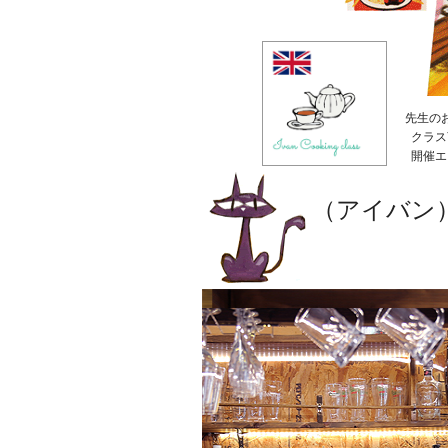
先生の
クラス
開催エ
（アイバン