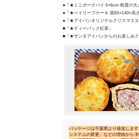
●『★ミニポークパイ 6×6cm 程度の大
●『★ベイリーフケーキ:底65×140×高
●『★アイバンオリジナルクリスマス
■『★ティーパック紅茶』
■『★サンタアイバンからのお楽しみ
パッケージは千葉県より発送します
システムの変更、などの理由から 