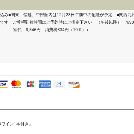
間:■送料込み■関東、信越、中部圏内は12月23日午前中の配送が予定 ■関西
定です ご希望到着時間はご予約時にご指定下さい （午後以降） /69
室代 6,346円 消費税634円（10％））
赤ワイン1本付き』