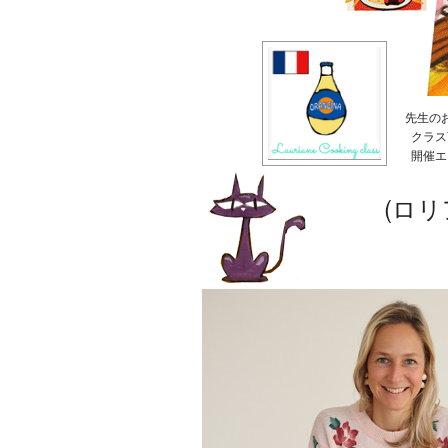
先生の
クラス
開催エ
(ロ