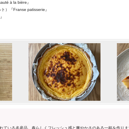
 à la bière』
ranse patisserie』
k』
れている名産品。春らしくフレッシュ感と爽やかさのある一杯を作りま