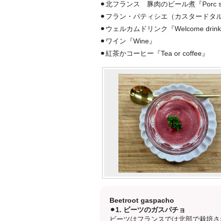
⚫︎北フランス 豚肉のビール煮『Porc sauté
⚫︎フラン・パティシエ（カスタードタルト）『F
⚫︎ウェルカムドリンク『Welcome drin
⚫︎ワイン『Wine』
⚫︎紅茶かコーヒー『Tea or coffee』
Beetroot gaspacho
⚫︎1. ビーツのガスパチョ
ビーツはフランスでは北部で栽培さ