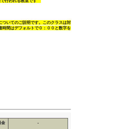
語で行われる教室です
についてのご説明です。このクラスは対
達時間はデフォルトで０：００と数字を
料金
-