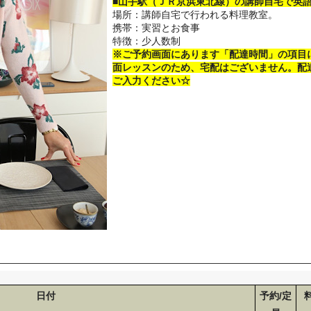
■山手駅（ＪＲ京浜東北線）の講師自宅で英
場所：講師自宅で行われる料理教室。
携帯：実習とお食事
特徴：少人数制
※ご予約画面にあります「配達時間」の項目
面レッスンのため、宅配はございません。配
ご入力ください☆
日付
予約/定