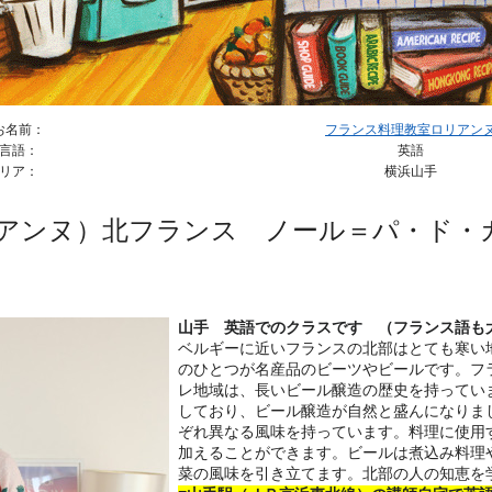
お名前：
フランス料理教室ロリアン
言語：
英語
リア：
横浜山手
リアンヌ）北フランス ノール＝パ・ド・
山手 英語でのクラスです （フランス語も
ベルギーに近いフランスの北部はとても寒い
のひとつが名産品のビーツやビールです。フ
レ地域は、長いビール醸造の歴史を持ってい
しており、ビール醸造が自然と盛んになりま
ぞれ異なる風味を持っています。料理に使用
加えることができます。ビールは煮込み料理
菜の風味を引き立てます。北部の人の知恵を