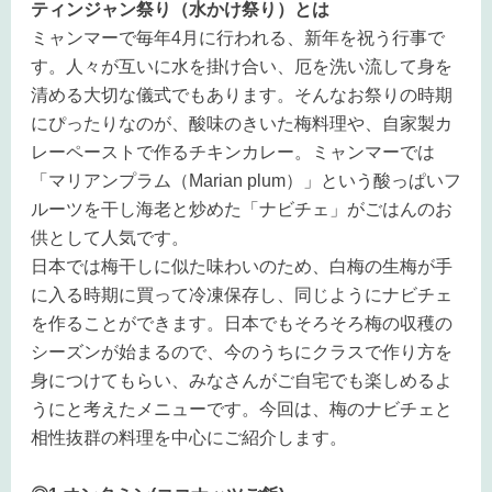
ティンジャン祭り（水かけ祭り）とは
ミャンマーで毎年4月に行われる、新年を祝う行事で
す。人々が互いに水を掛け合い、厄を洗い流して身を
清める大切な儀式でもあります。そんなお祭りの時期
にぴったりなのが、酸味のきいた梅料理や、自家製カ
レーペーストで作るチキンカレー。ミャンマーでは
「マリアンプラム（Marian plum）」という酸っぱいフ
ルーツを干し海老と炒めた「ナビチェ」がごはんのお
供として人気です。
日本では梅干しに似た味わいのため、白梅の生梅が手
に入る時期に買って冷凍保存し、同じようにナビチェ
を作ることができます。日本でもそろそろ梅の収穫の
シーズンが始まるので、今のうちにクラスで作り方を
身につけてもらい、みなさんがご自宅でも楽しめるよ
うにと考えたメニューです。今回は、梅のナビチェと
相性抜群の料理を中心にご紹介します。