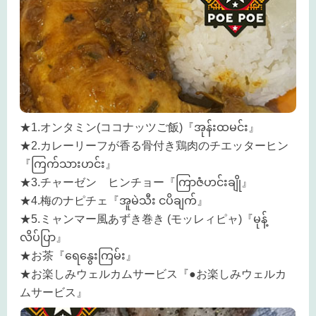
★1.オンタミン(ココナッツご飯)『အုန်းထမင်း』
★2.カレーリーフが香る骨付き鶏肉のチエッターヒン
『ကြက်သားဟင်း』
★3.チャーゼン ヒンチョー『ကြာဇံဟင်းချို』
★4.梅のナピチェ『အူမဲသီး ငပိချက်』
★5.ミャンマー風あずき巻き (モッレィピャ)『မုန့်
လိပ်ပြာ』
★お茶『ရေနွေးကြမ်း』
★お楽しみウェルカムサービス『●お楽しみウェルカ
ムサービス』