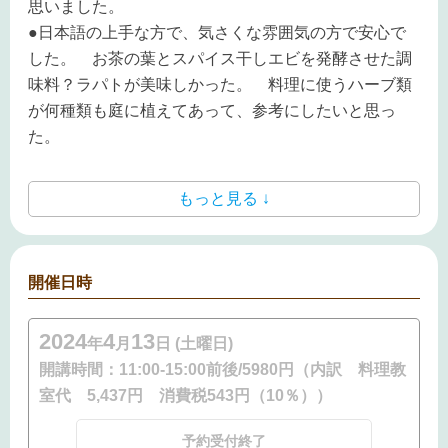
思いました。
●日本語の上手な方で、気さくな雰囲気の方で安心で
した。 お茶の葉とスパイス干しエビを発酵させた調
味料？ラパトが美味しかった。 料理に使うハーブ類
が何種類も庭に植えてあって、参考にしたいと思っ
た。
もっと見る ↓
開催日時
2024
4
13
年
月
日 (土曜日)
開講時間：
11:00-15:00前後/5980円（内訳 料理教
室代 5,437円 消費税543円（10％））
予約受付終了