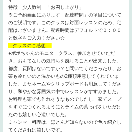
特徴：少人数制 「お召し上がり」
※ご予約画面にあります「配達時間」の項目について
のご説明です。このクラスは対面レッスンのため、宅
配はございません。配達時間はデフォルトで０：００
と数字をご入力ください☆
---クラスのご感想----
●
ポポちゃんのモニタークラス、参加させていただ
き、おもてなしの気持ちを感じることが出来ました。
都度、質問はないですか？と聞いてくださったり、お
茶も冷たいのと温かいもの
2
種類用意してくれていま
した。またネームやクリップボードも用意してくださ
り、和やかな雰囲気の中でレッスンがすすみました。
お料理も家でも作れそうなものでしたし、家でスープ
をすぐにつくれるようにとライムの葉っぱをいただけ
たのも嬉しい心遣いでした。
ミャンマー料理は、ほとんど知らないので色々紹介し
てくだされば嬉しいです。