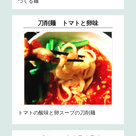
つくる麺
刀削麺 トマトと卵味
トマトの酸味と卵スープの刀削麺