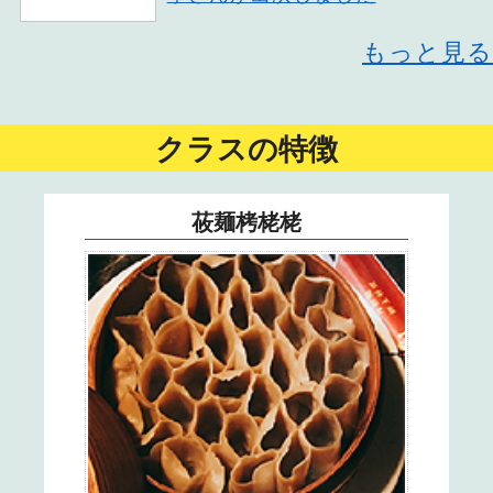
23
もっと見る
24
クラスの特徴
25
26
莜麺栲栳栳
27
28
29
30
刀削麺 ■講師
×