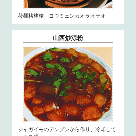
31
莜麺栲栳栳 ヨウミェンカオラオラオ
山西炒涼粉
ジャガイモのデンプンから作り、冷却して