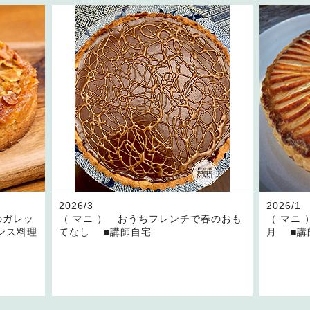
2026/3
2026/1
のガレッ
（ マニ ） おうちフレンチで春のおも
（ マニ
ンス料理
てなし ■講師自宅
月 ■講