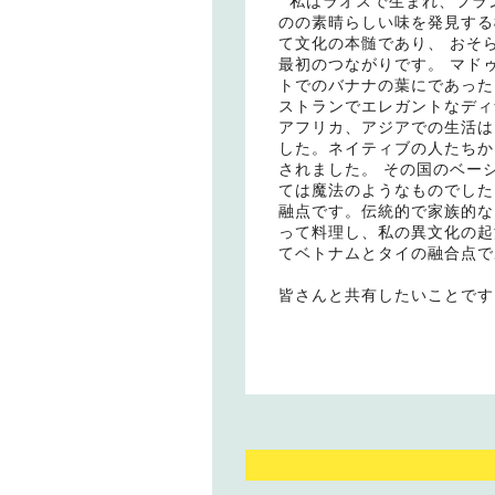
私はラオスで生まれ、フラ
のの素晴らしい味を発見する
て文化の本髄であり、 おそ
最初のつながりです。 マド
トでのバナナの葉にであった
ストランでエレガントなディ
アフリカ、アジアでの生活は
した。ネイティブの人たちか
されました。 その国のベー
ては魔法のようなものでした
融点です。伝統的で家族的な
って料理し、私の異文化の起
てベトナムとタイの融合点
皆さんと共有したいことです