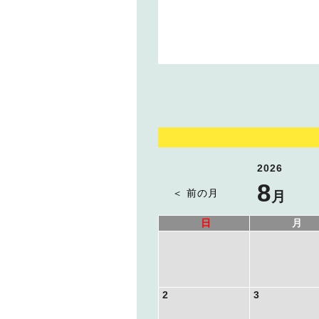
2026
8
＜ 前の月
月
日
月
2
3