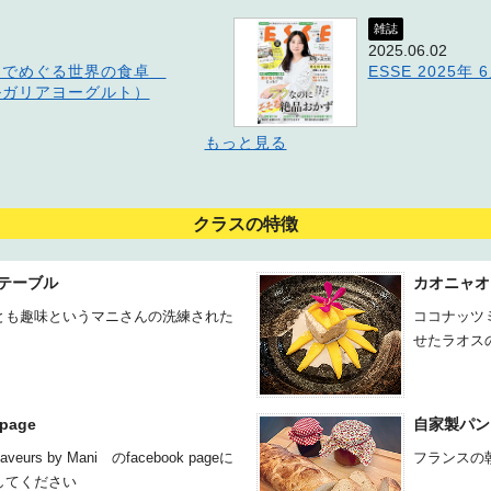
雑誌
2025.06.02
トでめぐる世界の食卓
ESSE 2025年 
ルガリアヨーグルト）
もっと見る
クラスの特徴
テーブル
カオニャオ
とも趣味というマニさんの洗練された
ココナッツ
せたラオス
 page
自家製パン
s Saveurs by Mani のfacebook pageに
フランスの
してください