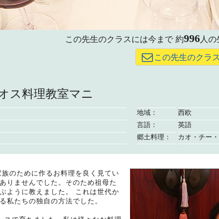
996
この先生のクラスには今まで
約
人の
この先生のクラ
オス料理教室マニ
地域：
西欧
言語：
英語
郷土料理：
カオ・チー・
家族のために作るお料理を良く見てい
ありませんでした。そのため祖母た
ぶように教えました。 これは世代か
る私たちの独自の方法でした。