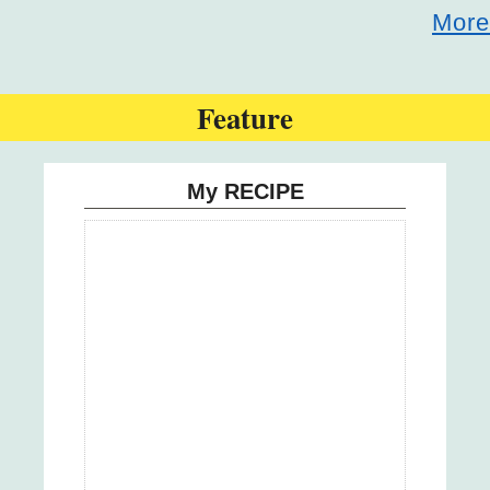
More
24
25
Feature
26
My RECIPE
27
28
29
30
31