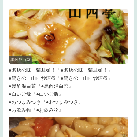
黒酢溜白菜
●名店の味 猫耳麺！『●名店の味 猫耳麺！』
●驚きの 山西炒涼粉『●驚きの 山西炒涼粉』
●黒酢溜白菜『●黒酢溜白菜』
●白いご飯『●白いご飯』
●おつまみつき『●おつまみつき』
●お飲み物『●お飲み物』