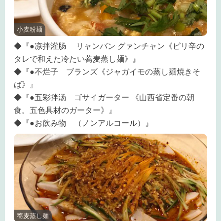
小麦粉麺
◆『●凉拌灌肠 リャンバン グァンチャン《ピリ辛の
タレで和えた冷たい蕎麦蒸し麺》』
◆『●不烂子 ブランズ《ジャガイモの蒸し麺焼きそ
ば》』
◆『●五彩拌汤 ゴサイガーター 《山西省定番の朝
食。五色具材のガーター》』
◆『●お飲み物 （ノンアルコール）』
蕎麦蒸し麺