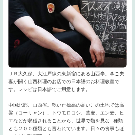
ＪＲ大久保、大江戸線の東新宿にある山西亭。李ご夫
妻が開く山西料理のお店での日本語のお料理教室で
す。レシピは日本語でご用意します。
中国北部、山西省。乾いた標高の高いこの土地では
高
粱（コーリャン）、トウモロコシ、蕎麦、エン麦、ヒ
エなどが収穫されることから、世界で類を見な
...
種類
とも２００
種類とも言われています。日々の食事もほ