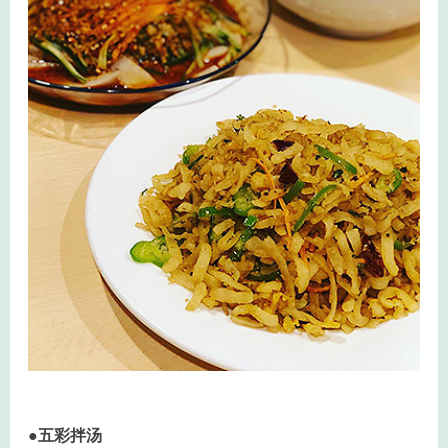
●五彩拌汤