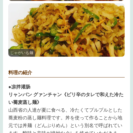
じゃがいも麺
料理の紹介
●凉拌灌肠
リャンバン グァンチャン《ピリ辛のタレで和えた冷た
い蕎麦蒸し麺》
山西省の人達が夏に食べる、冷たくてプルプルとした
蕎麦粉の蒸し麺料理です。丼を使って作ることから地
元では丼麺（どんぶりめん）という別名で呼ばれてい