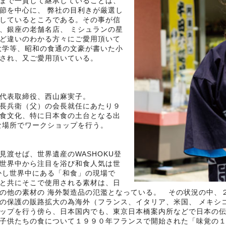
まで一貫して継承していることは、
節を中心に、 弊社の目利きが厳選し
しているところである。その事が信
、銀座の老舗名店、 ミシュランの星
ど違いのわかる方々にご愛用頂いて
大学等、昭和の食通の文豪が書いた小
され、又ご愛用頂いている。
代表取締役、西山麻実子。
長兵衛（父）の会長就任にあたり９
食文化、特に日本食の土台となる出
な場所でワークショップを行う。
見渡せば、世界遺産のWASHOKU登
世界中から注目を浴び和食人気は世
かし世界中にある「和食」の現場で
と共にそこで使用される素材は、日
の他の素材の 海外製造品の氾濫となっている。 その状況の中、
の保護の販路拡大の為海外（フランス、イタリア、米国、 メキシ
ップを行う傍ら、日本国内でも、東京日本橋案内所などで日本の伝
子供たちの食について１９９０年フランスで開始された「味覚の１