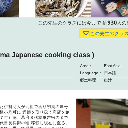
930
この先生のクラスには今まで
約
人の
この先生のクラ
ama Japanese cooking class )
Area：
East Asia
Language：
日本語
郷土料理：
出汁
た伊勢商人が元祖であり初期の屋号
橋小舟町に 鰹節を取り扱う商店を創
７年）徳川幕府８代将軍吉宗の頃で
代目長兵衛の頃 移転し現在に至る。