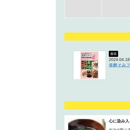
書籍
2024.04.18
発酵そみフ
心に染み入
出汁の取り