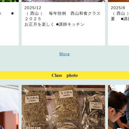
2025/12
2025/8
もの ■
（ 西山 ） 毎年恒例 西山和食クラス
（ 西山
２０２５
夏 ■講
お正月を楽しく ■講師キッチン
More
Class photo