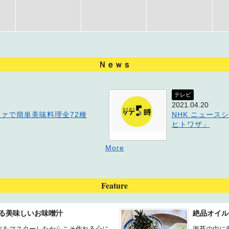
Ｎｅｗｓ
テレビ
2021.04.20
ァで簡単美味料理全72種
NHK ニュース
ヒトワザ」
More
Feature
る美味しいお味噌汁
絶品オイル
方をマスターしたからこそ作れる心に
海苔の中に