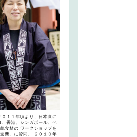
２０１１年頃より、日本食に
コ、香港、シンガポール、ベ
統食材の ワークショップを
週間」に賛同。 ２０１０年