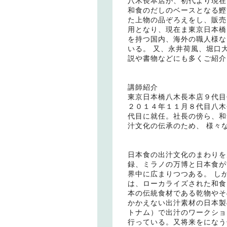
八木長本店が、初代より現在
和食のだしのベースとなる鰹
た上物の品ぞろえをし、販売
用となり、現在ま東京日本橋
を持つ国内、海外の職人様な
いる。 又、永井荷風、堀口
説や書物などにも多くご紹介
講師紹介
東京日本橋八木長本店９代目
２０１４年１１月８代目八木
代目に就任。社長の傍ら、和
汁文化の伝承のため、 様々
日本食の出汁文化のまわりを
録、ミラノの万博と日本食が
界中に広まりつつある。 し
は、ローカライズされた和食
本の伝統食材である乾物やそ
かかえない出汁素材の日本製
トナム）で出汁のワークショ
行っている。又将来をになう