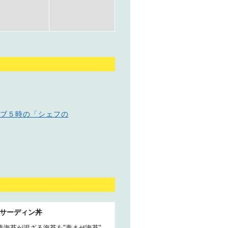
シブ５時の「シェフの
サーディン丼
青海苔が混ざる海苔を"青まぜ海苔"、