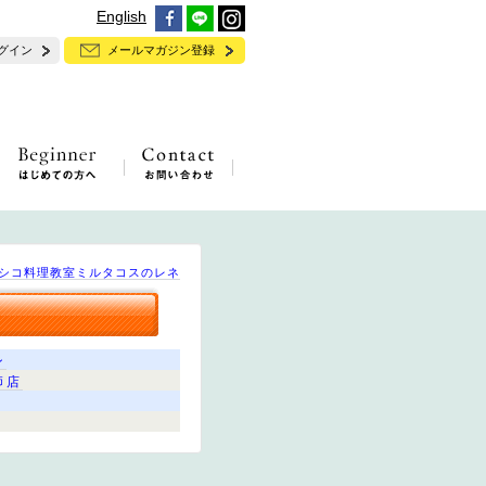
English
グイン
メールマガジン登録
シコ料理教室ミルタコスのレネ
ン
師店