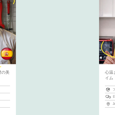
材の美
心温
イム
J