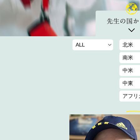
ALL
北米
南米
中米
中東
アフリ