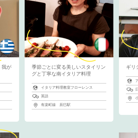
）我が
季節ごとに変る美しいスタイリン
ギリ
グと丁寧な南イタリア料理
イタリア料理教室フローレンス
英語
有楽町線 辰巳駅