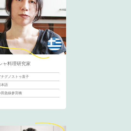
シャ料理研究家
アナグノストゥ直子
日本語
小田急線参宮橋