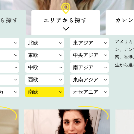
アメリカ
北欧
東アジア
ン、デン
東欧
中央アジア
湾、香港
生から選
中欧
南アジア
西欧
東南アジア
カ
南欧
オセアニア