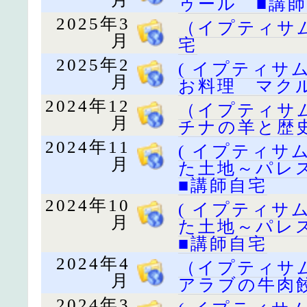
ゥール ■講
2025年3
（イプティサ
月
宅
2025年2
( イプティサ
月
お料理 マク
2024年12
（イプティサ
月
チナの羊と歴
2024年11
( イプティサ
月
た土地～パレ
■講師自宅
2024年10
( イプティサ
月
た土地～パレ
■講師自宅
2024年4
（イプティサ
月
アラブの牛肉
2024年3