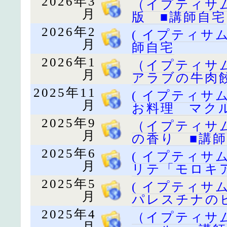
2026年3
（イプティサ
月
版 ■講師自宅
2026年2
( イプティサ
月
師自宅
2026年1
（イプティサ
月
アラブの牛肉
2025年11
( イプティサ
月
お料理 マク
2025年9
（イプティサ
月
の香り ■講
2025年6
( イプティサ
月
リテ「モロキ
2025年5
( イプティサ
月
パレスチナの
2025年4
（イプティサ
月