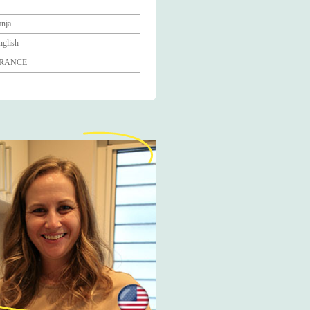
anja
nglish
RANCE