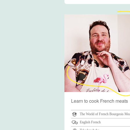
Learn to cook French meats
The World of French Bourgeois Mea
English French