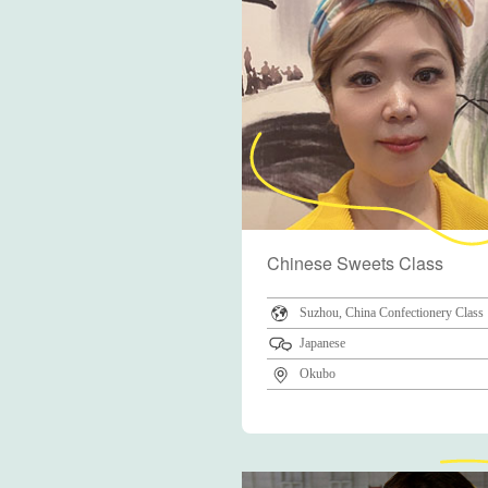
Chinese Sweets Class
Suzhou, China Confectionery Class
Japanese
Okubo