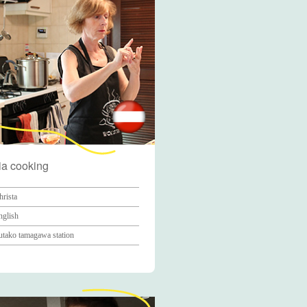
ia cooking
hrista
nglish
utako tamagawa station