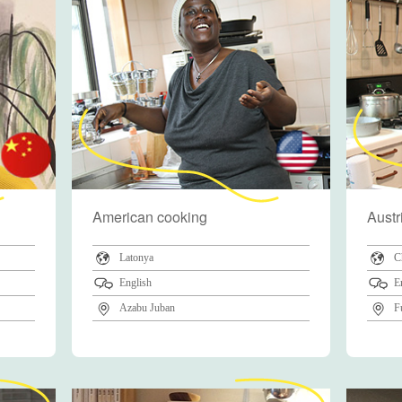
American cooking
Austr
Latonya
C
English
E
Azabu Juban
F