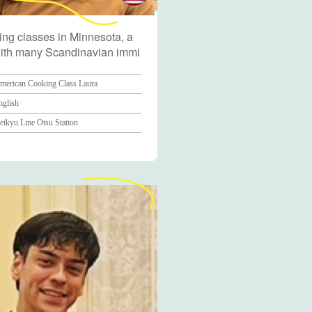
ng classes in Minnesota, a
with many Scandinavian immi
merican Cooking Class Laura
nglish
eikyu Line Otsu Station