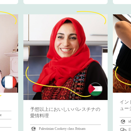
イン
ュー
予想以上においしいパレスチナの
愛情料理
t
id
Palestinian Cookery class Ibtisam