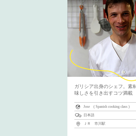
ガリシア出身のシェフ。素
味しさを引き出すコツ満載
Jose ( Spanish cooking class )
日本語
ＪＲ 市川駅