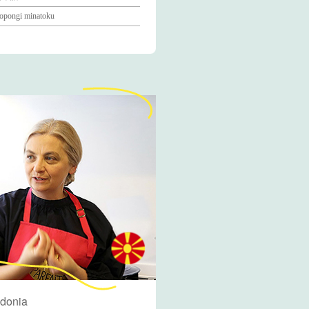
opongi minatoku
donia