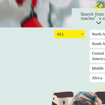
ALL
North A
South A
Central
Americ
Middle 
Africa