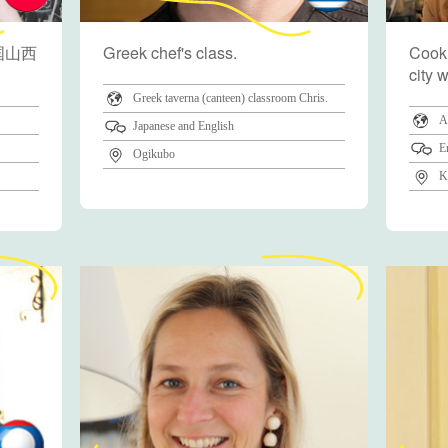
国山西
Greek chef's class.
Cooki
city 
Greek taverna (canteen) classroom Chris.
A
Japanese and English
E
Ogikubo
K