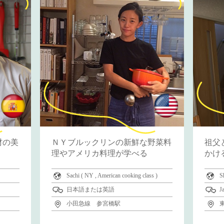
材の美
ＮＹブルックリンの新鮮な野菜料
祖父
理やアメリカ料理が学べる
かけ
Sachi ( NY , American cooking class )
S
日本語または英語
J
小田急線 参宮橋駅