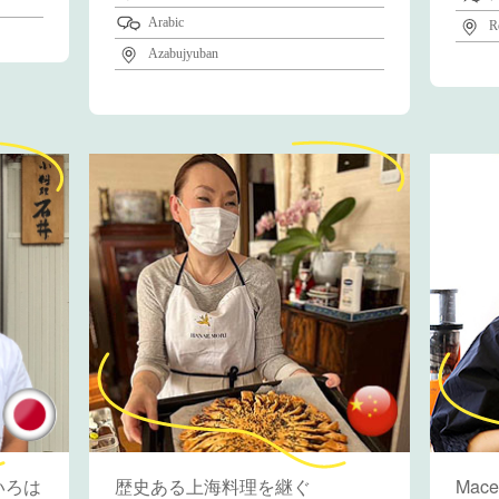
Arabic
R
Azabujyuban
いろは
歴史ある上海料理を継ぐ
Mace