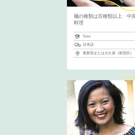
麺の種類は百種類以上 中
料理
Suou
日本語
東新宿または大久保（新宿区）