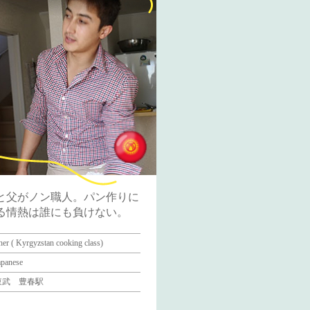
と父がノン職人。パン作りに
る情熱は誰にも負けない。
her ( Kyrgyzstan cooking class)
apanese
東武 豊春駅