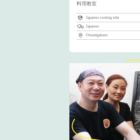
料理教室
Japanese cooking ishii
Japanese
Oizumigakuen