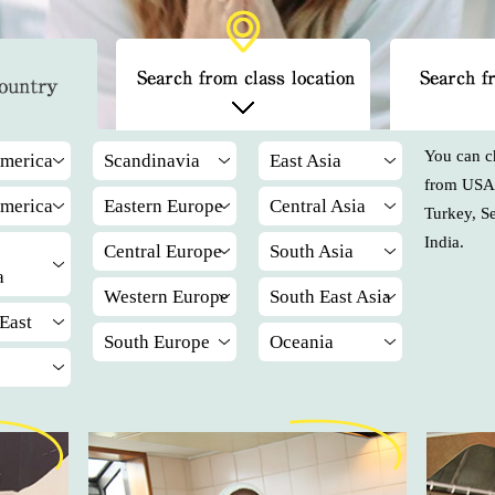
You can c
merica
Scandinavia
East Asia
from USA,
merica
Eastern Europe
Central Asia
Turkey, S
India.
Central Europe
South Asia
a
Western Europe
South East Asia
East
South Europe
Oceania