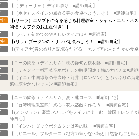
了
【（ ディーリャ ）ディル祭り ■講師自宅】
了
【（ホセ）スペインの風香る春の食卓へようこそ！ ■講師自宅】
付中
【(サーラ）エジプトの春を感じる料理教室 ～シャム・エル・ネ
開催・カフクのお土産付き）】
了
【（ハチ）初めてのやさしいタイごはん ■講師店】
付中
【(リリ）ブータンのトリッパを食べよう！ ■講師自宅】
了
【(ティアナ)春の香りと記憶をたどる、セルビアのあたたかい食卓
了
【ニーの飲茶（ディムサム）桃の節句と桃花酥 ■講師自宅】
了
【（ミャンマー料理教室ポポ）この時期限定！梅のナビチェ■講師
了
【（イニ）中国緑茶の最高峰・龍井（ロンジン）とぷりぷりの海老
菜の涼やかなレッスン ◼️講師自宅】
了
【ニーの飲茶（ディムサム）夏・蓮コース ■講師自宅】
了
【（台湾料理教室陳）点心～花式蒸餃を作ろう ■講師自宅】
了
【(ミンジョン）豪華LAカルビをメインに楽しむ、韓国トレンド＆
師自宅】
了
【（インハ）ダックボクムタンは春の味 ■講師自宅】
了
【（ピエール）ブルターニュ地方の豊かな伝統と自然を丸ごと味わ