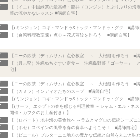
了
【（イニ）中国緑茶の最高峰・龍井（ロンジン）とぷりぷりの海老
菜の涼やかなレッスン ◼️講師自宅】
了
【(ミンジョン）コギ・マンドゥ&トック・マンドゥ・グク ■講師
了
【（台湾料理教室陳）点心～花式蒸餃を作ろう ■講師自宅】
了
【ニーの飲茶（ディムサム）点心教室 ～ 大根餅を作ろう ■
了
【（具志堅）沖縄ぬちぐすい定食～ 沖縄島野菜「ゴーヤー」 
宅】
了
【ニーの飲茶（ディムサム）点心教室 ～ 大根餅を作ろう ■
了
【（カミラ）インディオたちのスープ ■講師自宅】
了
【(ミンジョン）コギ・マンドゥ&トック・マンドゥ・グク ■講師
了
【(サーラ）エジプトの春を感じる料理教室 ～シャム・エル・ネ
開催・カフクのお土産付き）】
了
【（ロバート）地中海の美食旅へ ～ラムとマグロの伝統シーズニ
了
【（ホセ）スペインの風香る春の食卓へようこそ！ ■講師自宅】
了
【（ピエール）ブルターニュ地方の豊かな伝統と自然を丸ごと味わ