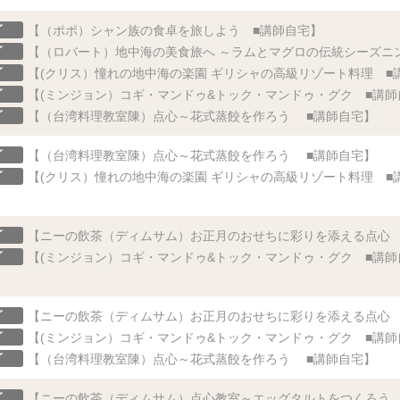
了
【（ポポ）シャン族の食卓を旅しよう ■講師自宅】
了
【（ロバート）地中海の美食旅へ ～ラムとマグロの伝統シーズニ
了
【(クリス）憧れの地中海の楽園 ギリシャの高級リゾート料理 ■
了
【(ミンジョン）コギ・マンドゥ&トック・マンドゥ・グク ■講師
了
【（台湾料理教室陳）点心～花式蒸餃を作ろう ■講師自宅】
了
【（台湾料理教室陳）点心～花式蒸餃を作ろう ■講師自宅】
了
【(クリス）憧れの地中海の楽園 ギリシャの高級リゾート料理 ■
了
【ニーの飲茶（ディムサム）お正月のおせちに彩りを添える点心 
了
【(ミンジョン）コギ・マンドゥ&トック・マンドゥ・グク ■講師
了
【ニーの飲茶（ディムサム）お正月のおせちに彩りを添える点心 
了
【(ミンジョン）コギ・マンドゥ&トック・マンドゥ・グク ■講師
了
【（台湾料理教室陳）点心～花式蒸餃を作ろう ■講師自宅】
了
【ニーの飲茶（ディムサム）点心教室～エッグタルトをつくろう 