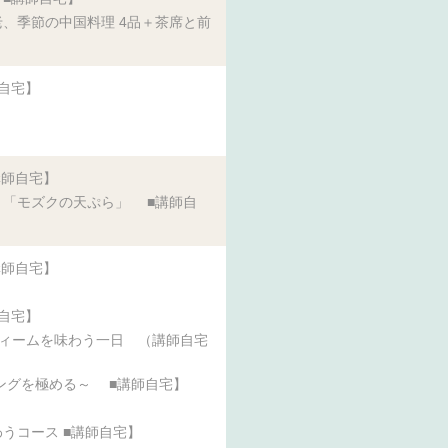
、季節の中国料理 4品＋茶席と前
自宅】
講師自宅】
と「モズクの天ぷら」 ■講師自
講師自宅】
自宅】
スィームを味わう一日 （講師自宅
ングを極める～ ■講師自宅】
うコース ■講師自宅】