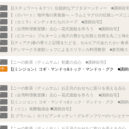
了
【(スチュワート＆テツ）伝統的なアフタヌーンティー ■講師自
了
【（ロバート）地中海の美食旅へ ～ラムとマグロの伝統シーズニ
了
【（カミラ）インディオたちのスープ ■講師自宅】
了
【（台湾料理教室陳）点心～花式蒸餃を作ろう ■講師自宅】
了
【（ピエール）ブルターニュ地方の豊かな伝統と自然を丸ごと味わ
了
【(ティアナ)春の香りと記憶をたどる、セルビアのあたたかい食卓
了
【デンマーク大使館シェフによるスリランカ料理教室 ■参宮橋ス
了
【ニーの飲茶（ディムサム）初夏の点心 ■講師自宅】
付中
【(ミンジョン）コギ・マンドゥ&トック・マンドゥ・グク ■講師
了
【ニーの飲茶（ディムサム）お正月のおせちに彩りを添える点心 
了
【（台湾料理教室陳）点心～花式蒸餃を作ろう ■講師自宅】
了
【(ミンジョン）コギ・マンドゥ&トック・マンドゥ・グク ■講師
了
【（イニ）発酵勉強会 ◼️講師自宅】
了
【( グラハム ）カリビアンキッチン！グルテンフリーのパンとケ
了
【ニーの飲茶（ディムサム）お正月のおせちに彩りを添える点心 