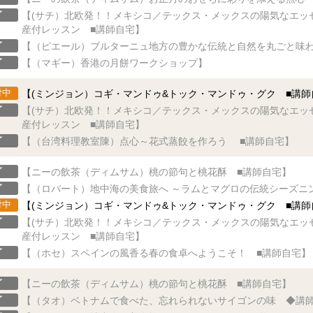
了
【(サチ）北欧発！！メキシコ／テックス・メックスの陽気なエッ
産付レッスン ■講師自宅】
了
【（ピエール）ブルターニュ地方の豊かな伝統と自然を丸ごと味わ
了
【（マギー）香港の月餅ワークショップ】
付中
【(ミンジョン）コギ・マンドゥ&トック・マンドゥ・グク ■講師
了
【(サチ）北欧発！！メキシコ／テックス・メックスの陽気なエッ
産付レッスン ■講師自宅】
了
【（台湾料理教室陳）点心～花式蒸餃を作ろう ■講師自宅】
了
【ニーの飲茶（ディムサム）桃の節句と桃花酥 ■講師自宅】
了
【（ロバート）地中海の美食旅へ ～ラムとマグロの伝統シーズニ
付中
【(ミンジョン）コギ・マンドゥ&トック・マンドゥ・グク ■講師
了
【(サチ）北欧発！！メキシコ／テックス・メックスの陽気なエッ
産付レッスン ■講師自宅】
了
【（ホセ）スペインの風香る春の食卓へようこそ！ ■講師自宅】
了
【ニーの飲茶（ディムサム）桃の節句と桃花酥 ■講師自宅】
了
【（タオ）ベトナムで食べた、忘れられないサイゴンの味 ◆講