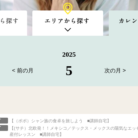
2025
5
< 前の月
次の月 >
了
【（ポポ）シャン族の食卓を旅しよう ■講師自宅】
了
【(サチ）北欧発！！メキシコ／テックス・メックスの陽気なエッ
産付レッスン ■講師自宅】