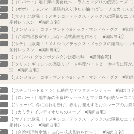
了
【（ロバート）地中海の美食旅へ ～ラムとマグロの伝統シーズニ
了
【（ポポ） ミャンマー風鶏肉入り冷たい油そば(シーチェカゥスェ
了
【(サチ）北欧発！！メキシコ／テックス・メックスの陽気なエッ
産付レッスン ■講師自宅】
了
【(ミンジョン）コギ・マンドゥ&トック・マンドゥ・グク ■講師
了
【（台湾料理教室陳）点心～花式蒸餃を作ろう ■講師自宅】
了
【(サチ）北欧発！！メキシコ／テックス・メックスの陽気なエッ
産付レッスン ■講師自宅】
了
【（インハ）ダックボクムタンは春の味 ■講師自宅】
了
【(クリス）ギリシャの高級リゾート料理パート２ 地中海に浮か
理 ■講師自宅】
了
【(ミンジョン）コギ・マンドゥ&トック・マンドゥ・グク ■講師
了
【(スチュワート＆テツ）伝統的なアフタヌーンティー ■講師自
了
【（ロバート）地中海の美食旅へ ～ラムとマグロの伝統シーズニ
了
【(リューバ）冬に別れを告げ、春をお迎えするおクレープのお祭
了
【（カミラ）インディオたちのスープ ■講師自宅】
了
【(サチ）北欧発！！メキシコ／テックス・メックスの陽気なエッ
産付レッスン ■講師自宅】
了
【（台湾料理教室陳）点心～花式蒸餃を作ろう ■講師自宅】