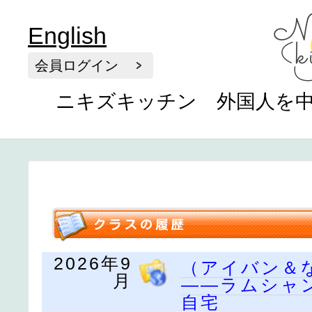
English
会員ログイン
ニキズキッチン 外国人を
2026年9
（アイバン＆
月
――ラムシャ
自宅