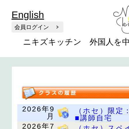
English
会員ログイン
ニキズキッチン 外国人を
2026年9
（ホセ）限定
月
■講師自宅
2026年7
（ホセ）スペ