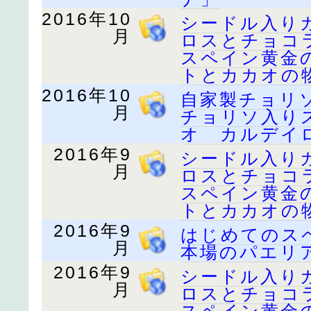
2016年10
シードル入り
月
ロスとチョコ
スペイン黄金
トとカカオの
2016年10
自家製チョリ
月
チョリソ入り
オ カルデイ
2016年9
シードル入り
月
ロスとチョコ
スペイン黄金
トとカカオの
2016年9
はじめてのス
月
本場のパエリ
2016年9
シードル入り
月
ロスとチョコ