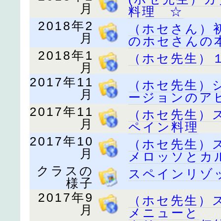
月
料理 ☆
2018年2
（ホセさん）
月
のホセさんの
2018年1
（ホセ先生）
月
2017年11
（ホセ先生）
月
ージョンのア
2017年11
（ホセ先生）
月
ペイン料理
2017年10
（ホセ先生）
月
メロッソとカ
クラスの
スペインリゾ
様子
2017年9
（ホセ先生）
月
メニューと