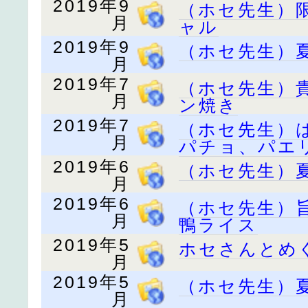
2019年9
（ホセ先生）
月
ャル
2019年9
（ホセ先生）
月
2019年7
（ホセ先生）
月
ン焼き
2019年7
（ホセ先生）
月
パチョ、パエ
2019年6
（ホセ先生）
月
2019年6
（ホセ先生）
月
鴨ライス
2019年5
ホセさんとめ
月
2019年5
（ホセ先生）
月