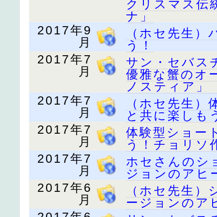
クリスマス伝
ナ」
2017年9
（ホセ先生）
月
う！
2017年7
サン・セバス
月
優雅な蟹のオ
ノスティア」
2017年7
（ホセ先生）
月
と共に楽しも
2017年7
体験型ショー
月
う！チョリソ
2017年7
ホセさんのシ
月
ジョンのアヒ
2017年6
（ホセ先生）
月
ージョンのア
2017年6