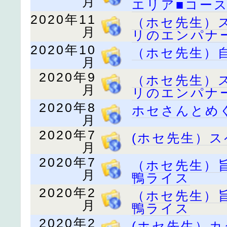
月
エリア■コース
2020年11
（ホセ先生）
月
リのエンパナ
2020年10
（ホセ先生）
月
2020年9
（ホセ先生）
月
リのエンパナ
2020年8
ホセさんとめ
月
2020年7
(ホセ先生）
月
2020年7
（ホセ先生）
月
鴨ライス
2020年2
（ホセ先生）
月
鴨ライス
2020年2
(ホセ先生）