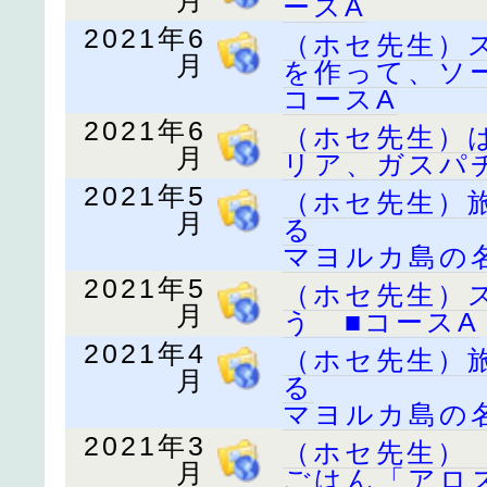
月
ースA
2021年6
（ホセ先生）
月
を作って、ソ
コースA
2021年6
（ホセ先生）
月
リア、ガスパ
2021年5
（ホセ先生）
月
る
マヨルカ島の
2021年5
（ホセ先生）
月
う ■コースA
2021年4
（ホセ先生）
月
る
マヨルカ島の
2021年3
（ホセ先生）
月
ごはん「アロ