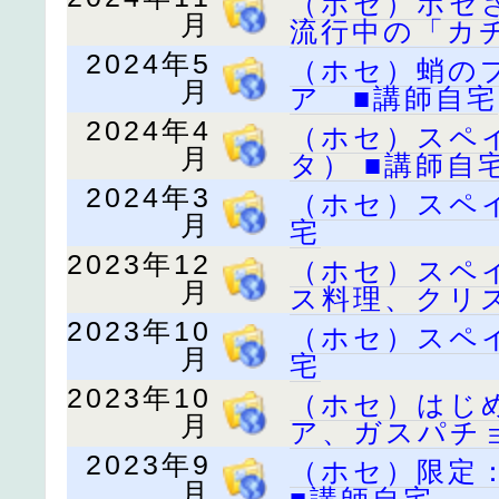
（ホセ）ホセ
月
流行中の「カ
2024年5
（ホセ）蛸の
月
ア ■講師自宅
2024年4
（ホセ）スペ
月
タ） ■講師自
2024年3
（ホセ）スペ
月
宅
2023年12
（ホセ）スペ
月
ス料理、クリ
2023年10
（ホセ）スペ
月
宅
2023年10
（ホセ）はじ
月
ア、ガスパチ
2023年9
（ホセ）限定
月