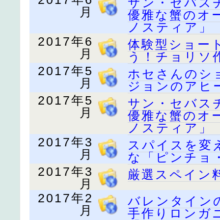
サン・セバス
月
優雅な蟹のオ
ノスティア」
2017年6
体験型ショー
月
う！チョリソ
2017年5
ホセさんのシ
月
ジョンのアヒ
2017年5
サン・セバス
月
優雅な蟹のオ
ノスティア」
2017年3
スパイスを変
月
な「ピンチョ
2017年3
厳選スペイン
月
2017年2
バレンタイン
月
手作りロンガ