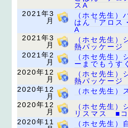
スA
2021年3
（ホセ先生）
月
はん「アロス
A
2021年3
（ホセ先生）
月
熱パッケージ
2021年2
（ホセ先生）
月
ーまでもうす
2020年12
（ホセ先生）
月
熱パッケージ
2020年12
（ホセ先生）
月
2020年12
（ホセ先生）
月
リスマス ■
2020年11
（ホセ先生）