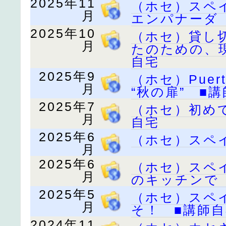
2025年11
（ホセ）スペ
月
エンパナーダ
2025年10
（ホセ）貸し
月
たのための、
自宅
2025年9
（ホセ）Puerta
月
“秋の扉” ■
2025年7
（ホセ）初め
月
自宅
2025年6
（ホセ）スペ
月
2025年6
（ホセ）スペ
月
のキッチンで
2025年5
（ホセ）スペ
月
そ！ ■講師
2024年11