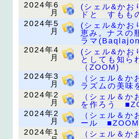
2024年6
(シェル&か
月
ドと すももの
2024年5
(シェル&か
月
恵み。ナスの
ラマ(Baqlajo
2024年4
(シェル&か
月
としても知ら
（ZOOM)
2024年3
（シェル＆か
月
ラズムの美味を
2024年2
（シェル＆か
月
を作ろう ■Z
2024年2
（シェル＆か
月
ール ■ZOO
2024年1
（シェル＆