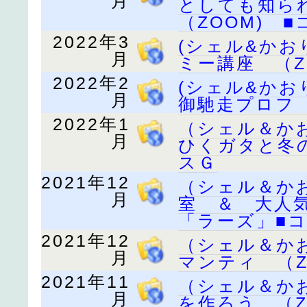
月
としても知ら
（ZOOM) 
2022年3
(シェル&か
月
ミー講座 （Z
2022年2
(シェル&か
月
御馳走プロフ 
2022年1
（シェル＆か
月
ひくガタと冬の
スＧ
2021年12
（シェル＆か
月
室 ＆ 大人
「ラーズ」■コ
2021年12
（シェル＆か
月
マンティ （Z
2021年11
（シェル＆か
月
を作ろう （Z