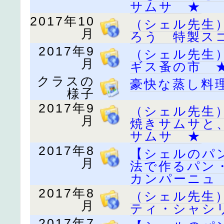
サムサ ★
2017年10
（シェル先生
月
ろう 特製ス
2017年9
（シェル先生
月
ギス蚤の市 
クラスの
豪快な蒸し料
様子
2017年9
（シェル先生
月
焼きサムサと
サムサ ★
2017年8
【シェルのパ
月
法で作るパン
カンパーニュ
2017年8
（シェル先生
月
ティ・シャシ
2017年7