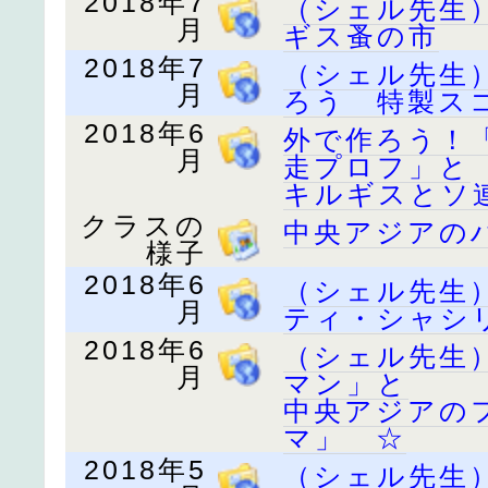
2018年7
（シェル先生
月
ギス蚤の市
2018年7
（シェル先生
月
ろう 特製ス
2018年6
外で作ろう！
月
走プロフ」と
キルギスとソ
クラスの
中央アジアの
様子
2018年6
（シェル先生
月
ティ・シャシ
2018年6
（シェル先生
月
マン」と
中央アジアの
マ」 ☆
2018年5
（シェル先生