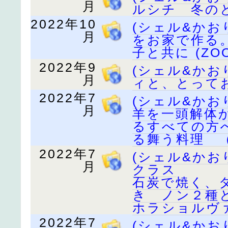
月
ルシチ 冬のと
2022年10
(シェル&か
月
をお家で作る
子と共に (ZO
2022年9
(シェル&か
月
ィと、とってお
2022年7
(シェル&か
月
羊を一頭解体
るすべての方
る舞う料理 （
2022年7
(シェル&か
月
クラス
石炭で焼く、
き ノン２種
ホラショルヴァ(
2022年7
(シェル&か