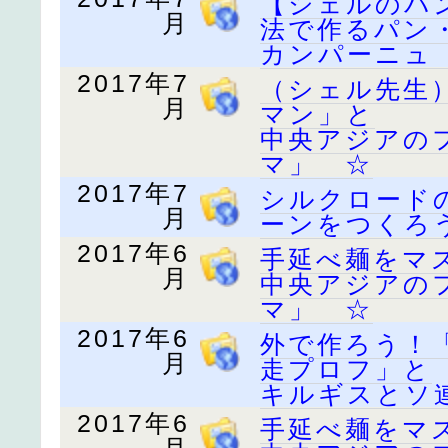
【シェルのパ
月
法で作るパン
カンパーニュ
2017年7
（シェル先生
月
マン」と
中央アジアの
マ」 ☆
2017年7
シルクロード
月
ーンをつくろ
2017年6
手延べ麺をマ
月
中央アジアの
マ」 ☆
2017年6
外で作ろう！
月
走プロフ」と
キルギスとソ
2017年6
手延べ麺をマ