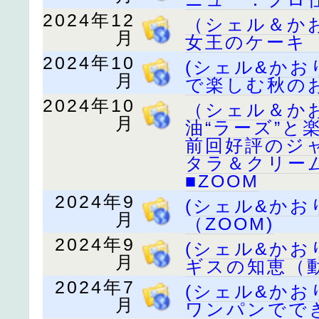
2024年12
（シェル＆か
月
女王のケーキ 
2024年10
(シェル&か
月
で楽しむ秋のお
2024年10
（シェル＆か
月
油“ラーズ”と
前回好評のジ
タラ＆クリー
■ZOOM
2024年9
(シェル&か
月
（ZOOM)
2024年9
(シェル&か
月
ギスの知恵（動
2024年7
(シェル&か
月
ワンパンででき