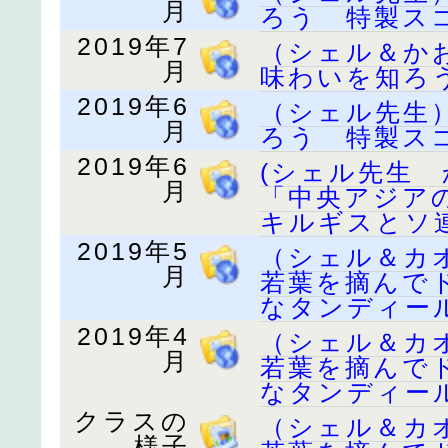
月
ろう 特製ス
2019年7
（シェル＆か
月
味わいを知ろ
2019年6
（シェル先生
月
ろう 特製ス
2019年6
(シェル先生
月
「中央アジア
キルギスとソ
2019年5
（シェル＆カ
月
若葉を摘んで
なタンディー
2019年4
（シェル＆カ
月
若葉を摘んで
なタンディー
クラスの
（シェル＆カ
様子