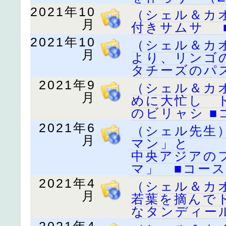
2021年10
（シェル＆カ
月
付きサムサ 
2021年10
（シェル＆カ
月
より、リンゴ
タチーズのパ
2021年9
（シェル＆カ
月
めに大忙し 
のビリャシ ■
2021年6
（シェル先生
月
マン」と
中央アジアの
マ」 ■コース
2021年4
（シェル＆カ
月
若葉を摘んで
なタンディール