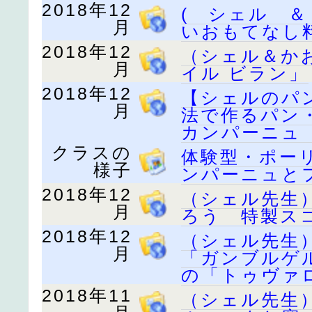
2018年12
( シェル 
月
いおもてなし
2018年12
（シェル＆か
月
イル ビラン」
2018年12
【シェルのパ
月
法で作るパン
カンパーニュ
クラスの
体験型・ポー
様子
ンパーニュと
2018年12
（シェル先生
月
ろう 特製ス
2018年12
（シェル先生
月
「ガンブルゲ
の「トゥヴァ
2018年11
（シェル先生