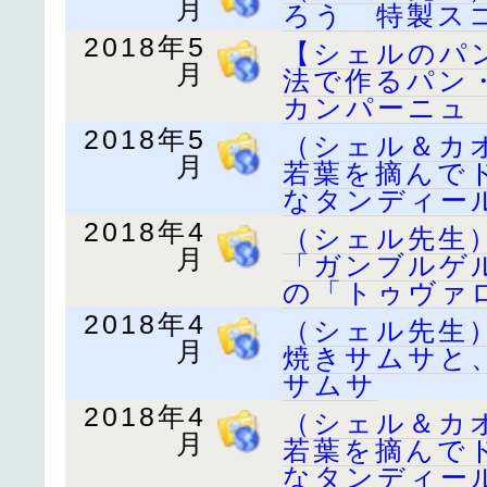
月
ろう 特製ス
2018年5
【シェルのパ
月
法で作るパン
カンパーニュ
2018年5
（シェル＆カ
月
若葉を摘んで
なタンディー
2018年4
（シェル先生
月
「ガンブルゲ
の「トゥヴァ
2018年4
（シェル先生
月
焼きサムサと
サムサ
2018年4
（シェル＆カ
月
若葉を摘んで
なタンディー