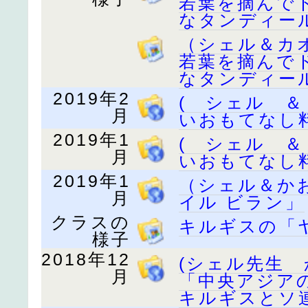
若葉を摘んで
なタンディー
（シェル＆カ
若葉を摘んで
なタンディー
2019年2
( シェル 
月
いおもてなし
2019年1
( シェル 
月
いおもてなし
2019年1
（シェル＆か
月
イル ビラン」
クラスの
キルギスの「ヤ
様子
2018年12
(シェル先生
月
「中央アジア
キルギスとソ