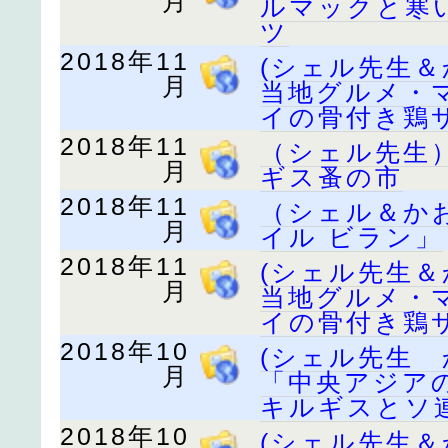
月
ルマックと寒
ツ
2018年11
(シェル先生
月
当地グルメ・
イの骨付き鶏
2018年11
（シェル先生
月
ギス蚤の市
2018年11
（シェル＆か
月
イル ビラン」
2018年11
(シェル先生
月
当地グルメ・
イの骨付き鶏
2018年10
(シェル先生
月
「中央アジア
キルギスとソ
2018年10
(シェル先生