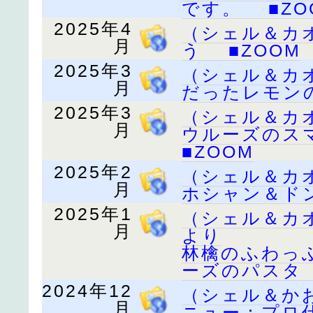
です。 ■ZO
2025年4
（シェル＆カ
月
う ■ZOOM
2025年3
（シェル＆カ
月
だったレモン
2025年3
（シェル＆カ
月
ウルーズのス
■ZOOM
2025年2
（シェル＆カ
月
ホシャン＆ド
2025年1
（シェル＆カ
月
より
林檎のふわっ
ーズのパスタ 
2024年12
（シェル＆か
月
ニュー：プロ仕