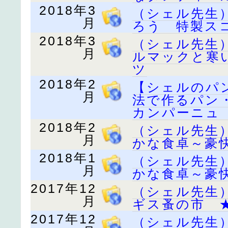
2018年3
（シェル先生
月
ろう 特製ス
2018年3
（シェル先生
月
ルマックと寒
ツ
2018年2
【シェルのパ
月
法で作るパン
カンパーニュ
2018年2
（シェル先生
月
かな食卓～豪
2018年1
（シェル先生
月
かな食卓～豪
2017年12
（シェル先生
月
ギス蚤の市 
2017年12
（シェル先生