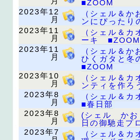
月
■ZOOM
2023年12
（シェル＆か
月
ンにぴったりの
2023年11
（シェル＆カ
月
ーキ ■ZOO
2023年11
（シェル＆か
月
ひくガタと冬
■ZOOM
2023年10
（シェル＆カ
月
ンティを作ろう
2023年8
（シェル＆カ
月
■春日部
2023年8
(シェル か
月
日の御馳走プ
2023年7
（シェル＆カ
月