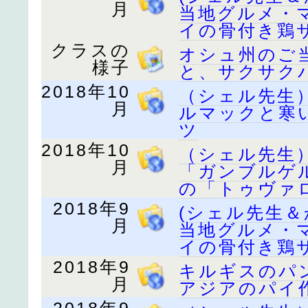
月
当地グルメ・
イの骨付き鶏
クラスの
オシュ州のご
様子
と、サクサク
2018年10
（シェル先生
月
ルマックと寒
ツ
2018年10
（シェル先生
月
「ガンブルゲ
の「トゥヴァ
2018年9
(シェル先生
月
当地グルメ・
イの骨付き鶏
2018年9
キルギスのパ
月
アジアのパイ