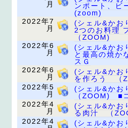
月
ンポート、ビ
(zoom)
2022年7
(シェル&か
月
2つのお料理
（ZOOM)
2022年6
(シェル&か
月
と最高の焼かな
スＧ
2022年6
(シェル&か
月
を作ろう （Z
2022年5
(シェル&か
月
（ZOOM) 
2022年4
(シェル&か
月
る肉汁 （ZO
2022年4
(シェル&か