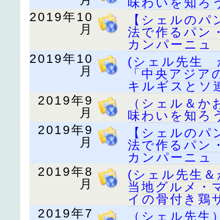
味わいを知ろ
2019年10
【シェルのパ
月
法で作るパン
カンパーニュ
2019年10
(シェル先生
月
「中央アジア
キルギスとソ
2019年9
（シェル＆か
月
味わいを知ろ
2019年9
【シェルのパ
月
法で作るパン
カンパーニュ
2019年8
(シェル先生
月
当地グルメ・
イの骨付き鶏
2019年7
（シェル先生