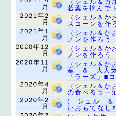
2021年4
（シェル＆カ
月
若葉を摘んでド
2021年2
（シェル＆か
月
スコーンを作
2021年1
（シェル＆か
月
ノンを作ろう
2020年12
（シェル＆か
月
ノンを作ろう
2020年11
（シェル＆か
月
室 ＆ 大人
「ラーズ」■コ
2020年4
（シェル＆か
月
の食べるラー
2020年2
( シェル 
月
いおもてなし
2020年2