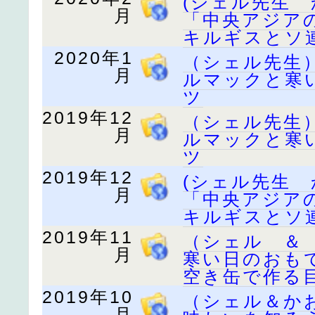
(シェル先生
月
「中央アジア
キルギスとソ
2020年1
（シェル先生
月
ルマックと寒
ツ
2019年12
（シェル先生
月
ルマックと寒
ツ
2019年12
(シェル先生
月
「中央アジア
キルギスとソ
2019年11
（シェル ＆
月
寒い日のおも
空き缶で作る
2019年10
（シェル＆か
月