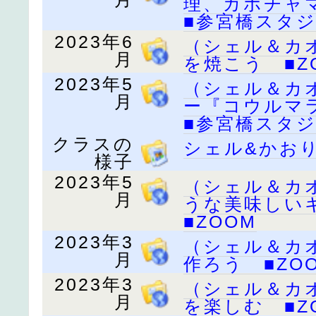
理、カボチ
■参宮橋スタ
2023年6
（シェル＆カ
月
を焼こう ■Z
2023年5
（シェル＆カ
月
ー『コウルマ
■参宮橋スタ
クラスの
シェル&かお
様子
2023年5
（シェル＆カ
月
うな美味しい
■ZOOM
2023年3
（シェル＆カ
月
作ろう ■ZO
2023年3
（シェル＆カ
月
を楽しむ ■Z