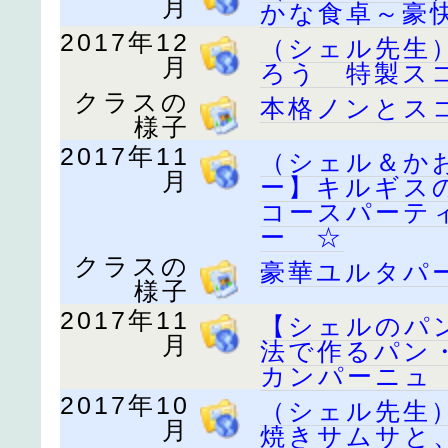
月
かな食卓～豪
2017年12
（シェル先生
月
ろう 特製ス
クラスの
本格ノンとス
様子
2017年11
（シェル＆か
月
ー】キルギス
コースパーテ
ー ☆
クラスの
豪華ユルタパ
様子
2017年11
【シェルのパ
月
法で作るパン
カンパーニュ
2017年10
（シェル先生
月
焼きサムサと